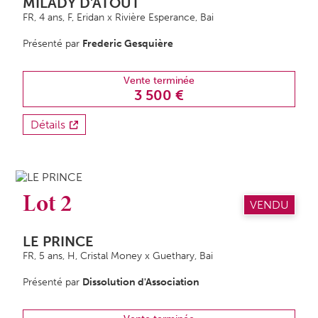
MILADY D'ATOUT
FR, 4 ans,
F
, Eridan x Rivière Esperance, Bai
Présenté par
Frederic Gesquière
Vente terminée
3 500 €
Détails
Lot 2
VENDU
LE PRINCE
FR, 5 ans,
H
, Cristal Money x Guethary, Bai
Présenté par
Dissolution d'Association