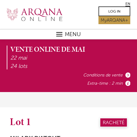
EN
LOG IN
MyARQANA+
MENU
VENTE ONLINE DE MAI
22 mai
24 lots
Conditions de vente
Extra-time : 2 min
Lot 1
RACHETÉ