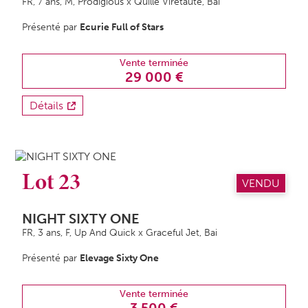
FR, 7 ans,
M
, Prodigious x Quille Viretaute, Bai
Présenté par
Ecurie Full of Stars
Vente terminée
29 000 €
Détails
Lot 23
VENDU
NIGHT SIXTY ONE
FR, 3 ans,
F
, Up And Quick x Graceful Jet, Bai
Présenté par
Elevage Sixty One
Vente terminée