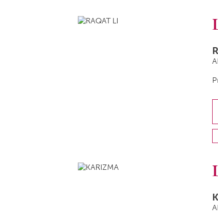
R
A
P
A