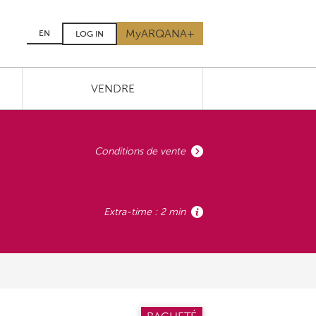
MyARQANA+
EN
LOG IN
VENDRE
Conditions de vente
Extra-time : 2 min