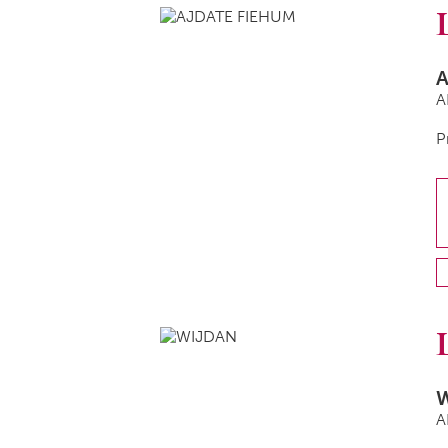
A
P
A