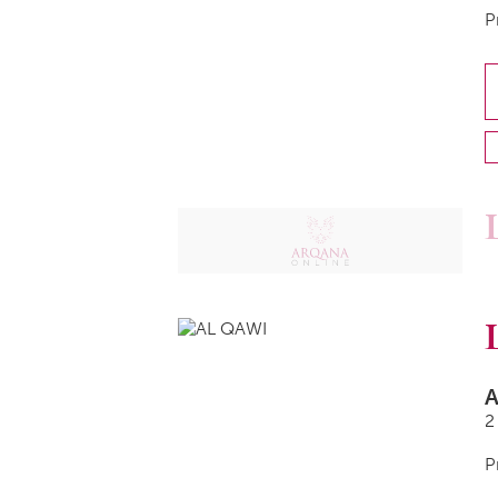
P
A
2
P