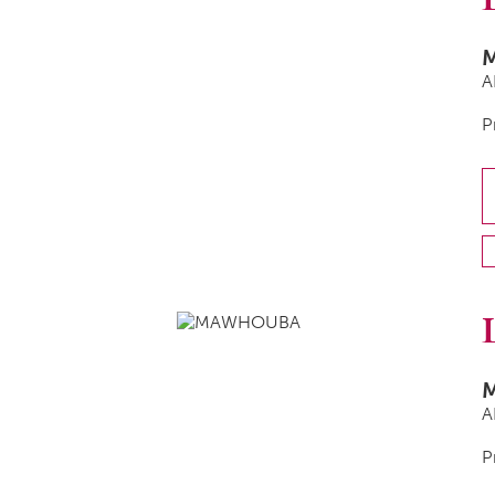
A
P
A
P