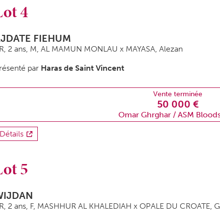
Lot 4
AJDATE FIEHUM
R, 2 ans,
M
, AL MAMUN MONLAU x MAYASA, Alezan
résenté par
Haras de Saint Vincent
Vente terminée
50 000 €
Omar Ghrghar / ASM Blood
Détails
Lot 5
WIJDAN
R, 2 ans,
F
, MASHHUR AL KHALEDIAH x OPALE DU CROATE, Gr