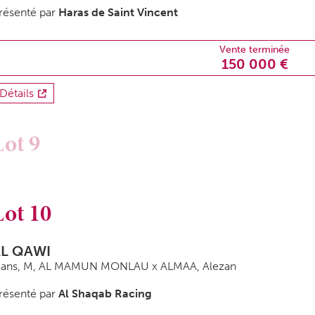
résenté par
Haras de Saint Vincent
Vente terminée
150 000 €
Détails
Lot 9
Lot 10
L QAWI
 ans,
M
, AL MAMUN MONLAU x ALMAA, Alezan
résenté par
Al Shaqab Racing