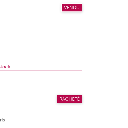
VENDU
stock
RACHETÉ
is