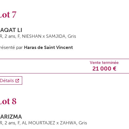
Lot 7
AQAT LI
R, 2 ans,
F
, NIESHAN x SAMJIDA, Gris
résenté par
Haras de Saint Vincent
Vente terminée
21 000 €
Détails
Lot 8
KARIZMA
R, 2 ans,
F
, AL MOURTAJEZ x ZAHWA, Gris