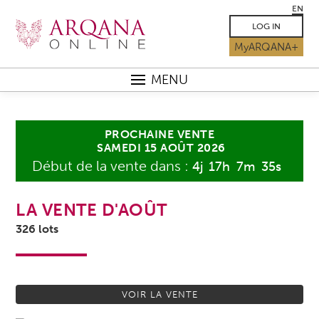
EN
LOG IN
MyARQANA+
MENU
PROCHAINE VENTE
4
j
17
h
7
m
35
s
SAMEDI 15 AOÛT 2026
LA VENTE D'AOÛT
326 lots
VOIR LA VENTE